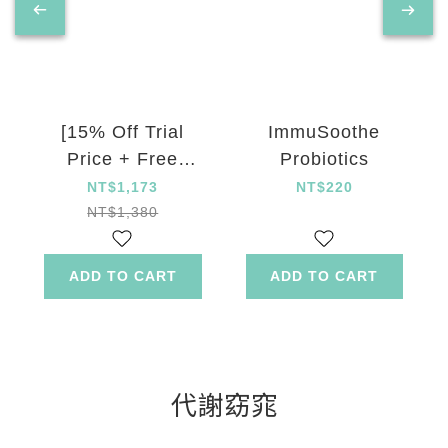
[15% Off Trial
ImmuSoothe
Price + Free
Probiotics
Shipping]
NT$1,173
NT$220
ImmuSoothe
NT$1,380
Probiotics
ADD TO CART
ADD TO CART
代謝窈窕