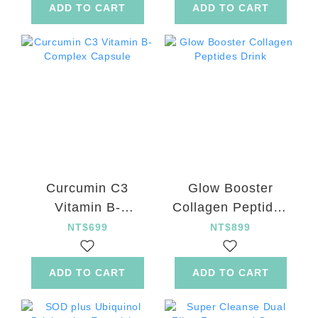
ADD TO CART
ADD TO CART
Curcumin C3
Glow Booster
Vitamin B-
Collagen Peptides
Complex Capsule
Drink
NT$699
NT$899
ADD TO CART
ADD TO CART