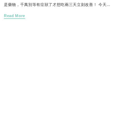
是藥物，千萬別等有症狀了才想吃兩三天立刻改善！ 今天從
研發的角度，跟大家聊聊為什麼保健品吃得久，才是發揮價
Read More
值的關鍵。🔬 為什麼科學實驗都做「8~12週」？在我們研發
產品、評估各種功效原料時，會參考大量的國際人體臨床實
驗。 你會發現絕大多數的實驗設計，參與者都需要連續服用
8 到 12 週（約 2 到 3 個月）。這個時間長度是為了讓功效
成分在人體內累積到足夠濃度，好跟什麼都沒吃的安慰劑組
拉開最明顯的統計學差異。 實驗看的是群體平均值。在實際
生活中，只要你每天定時定量堅持吃，按照每個人的吸收度
與體質不同，其實有很多人在 8 週內就會更快感覺到身體的
回饋！ 保健品不是藥物！很多人會用吃藥的邏輯來看待保健
品，這是最常見的誤解 ❌ 藥物： 屬於強力的速效干預，通常
是身體已經發炎、出現症狀時，用來迅速壓制症狀的，不適
合沒事長期亂吃。⭕️ 保健品： 屬於日常的營養補充。它的
角色更像是身體的防護網，透過長時間的穩定攝取，給予持
續性支持，達到長期保健與預防的作用。 研發真心話吃得
久，才是最省錢的投資。 人體細胞的代謝是有週期的，你給
身體細胞多少時間調整，它就會回報你多少穩定度。 吃兩天