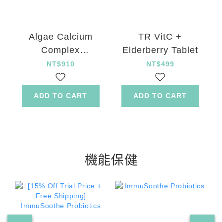
Algae Calcium
TR VitC +
Complex
Elderberry Tablet
Protection Powder
NT$910
NT$499
ADD TO CART
ADD TO CART
機能保健