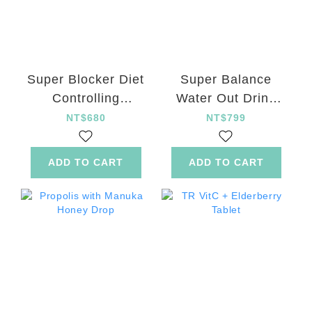
Super Blocker Diet
Super Balance
Controlling
Water Out Drink
Capsule
Powder Jan
NT$680
NT$799
ADD TO CART
ADD TO CART