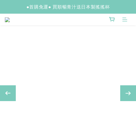
●首購免運● 買順暢青汁送日本製搖搖杯