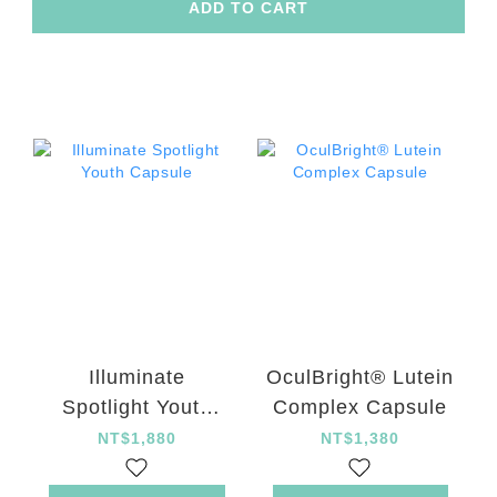
ADD TO CART
Illuminate
OculBright® Lutein
Spotlight Youth
Complex Capsule
Capsule
NT$1,880
NT$1,380