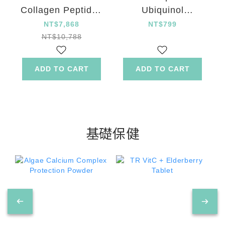
Collagen Peptides
Ubiquinol
Drink 12 Set
Brightening
NT$7,868
NT$799
Energizing
NT$10,788
Capsule
ADD TO CART
ADD TO CART
基礎保健