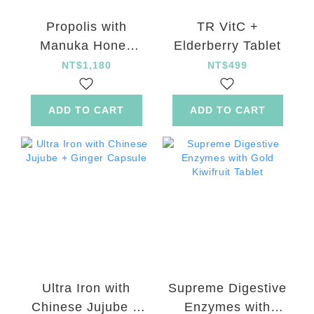
Propolis with
TR VitC +
Manuka Honey
Elderberry Tablet
Drop
NT$1,180
NT$499
ADD TO CART
ADD TO CART
Ultra Iron with
Supreme Digestive
Chinese Jujube +
Enzymes with