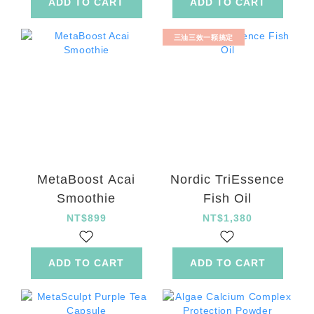
ADD TO CART
ADD TO CART
三油三效一顆搞定
MetaBoost Acai
Nordic TriEssence
Smoothie
Fish Oil
NT$899
NT$1,380
ADD TO CART
ADD TO CART