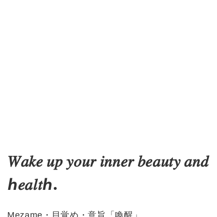
停三天、或是想到才吃，反而白白浪費了那些卡在尷尬期的
營養素。 既然買了就請給它至少 3 個月的時間，讓它真正成
為你身體防護盾牌的一部分！ 加入「使之覺醒保健研究所」
社團掌握更多第一手保健訊息
𝑊𝑎𝑘𝑒 𝑢𝑝 𝑦𝑜𝑢𝑟 𝑖𝑛𝑛𝑒𝑟 𝑏𝑒𝑎𝑢𝑡𝑦 𝑎𝑛𝑑
ℎ𝑒𝑎𝑙𝑡ℎ.
Mezame・目覚め・意旨「喚醒」