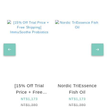
[15% Off Trial
Nordic TriEssence
Price + Free
Fish Oil
Shipping]
NT$1,173
NT$1,173
ImmuSoothe
NT$1,380
NT$1,380