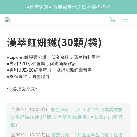
●首購免運● 買順暢青汁送日本製搖搖杯
漢萃紅妍鐵(30顆/袋)
●Lipofer微膠囊化鐵，低金屬味，高生物利用率
●專利PZR小竹薑粉，促進新陳代謝
●專利UJE-20紅棗萃取，滋補能源紅潤青春
●養精氣神，調整體質
*此品項為全素*
至
09/01 16:00
截止
指定商品，8月五週年生日慶購買指
定商品滿10件 |即贈 蒜香雙重脆(腰果×杏仁果)*1 (可累
贈)
至
09/01 16:00
截止
指定分類，8月五週年生日慶 | 任搭