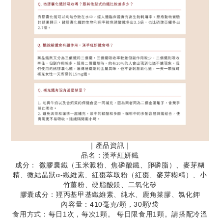
｜產品資訊｜
品名：漢萃紅妍鐵
成分： 微膠囊鐵（玉米澱粉、焦磷酸鐵、卵磷脂）、麥芽糊
精、微結晶狀α-纖維素、紅棗萃取粉（紅棗、麥芽糊精）、小
竹薑粉、硬脂酸鎂、二氧化矽
膠囊成分：羥丙基甲基纖維素、純水、鹿角菜膠、氯化鉀
內容量：410毫克/顆，30顆/袋
食用方式：每日1次，每次1顆。 每日限食用1顆。請搭配冷溫