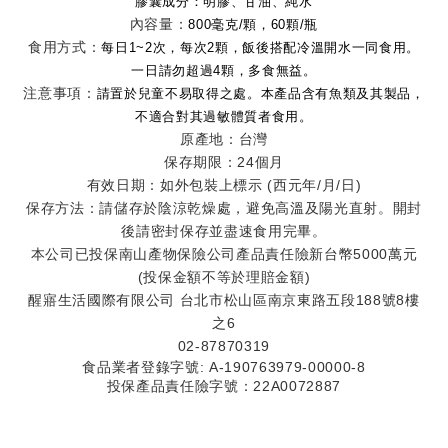
膠囊成分：明膠、甘油、純水
內容量：
80
0毫克/顆，60顆/瓶
食用方式：
每日1~2次，每次2顆，飯後搭配冷溫開水一同食用。
一日請勿超過4顆，多食無益。
注意事項：
請置於兒童不易取得之處。
本產品含有魚類及其製品
，
不適合對其過敏體質者食用。
原產地：台灣
保存期限：24個月
有效日期：如外包裝上標示 (西元年/月/日)
保存方法：請儲存於陰涼乾燥處，避免高溫及陽光直射。開封
後請密封保存並盡速食用完畢。
本公司已投保南山產物保險公司產品責任險新台幣
5000
萬元
(
投保金額不等於理賠金額
)
醒寤生活國際有限公司
台北市松山區南京東路五段
188
號
8
樓
之
6
02-87870319
食品業者登錄字號: A-190763979-00000-8
投保產品責任險字號：22A0072887