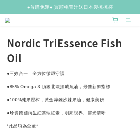
●首購免運● 買順暢青汁送日本製搖搖杯
Nordic TriEssence Fish
Oil
●三效合一，全方位循環守護
●85% Omega 3 頂級北歐挪威魚油，最佳新鮮指標
●100%純果壓榨，黃金淬鍊沙棘果油，健康美妍
●珍貴德國雨生紅藻蝦紅素，明亮視界、靈光清晰
*此品項為全葷*