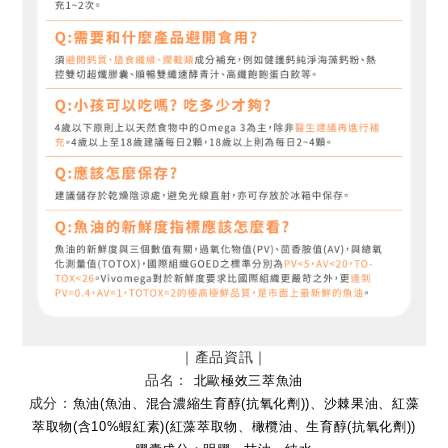
｜產品資訊｜
品名：
北歐極效三萃魚油
成分：
魚油(魚油、混合濃縮生育醇(抗氧化劑))、沙棘果油、紅藻
萃取物(含10%蝦紅素)(紅藻萃取物、橄欖油、生育醇(抗氧化劑))