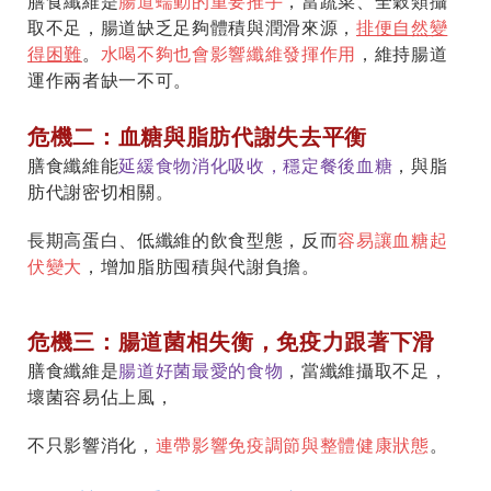
膳食纖維是
腸道蠕動的重要推手
，當蔬菜、全穀類攝
取不足，腸道缺乏足夠體積與潤滑來源，
排便自然變
得困難
。
水喝不夠也會影響纖維發揮作用
，維持腸道
運作兩者缺一不可。
危機二：血糖與脂肪代謝失去平衡
膳食纖維能
延緩食物消化吸收，穩定餐後血糖
，與脂
肪代謝密切相關。
長期高蛋白、低纖維的飲食型態，反而
容易讓血糖起
伏變大
，增加脂肪囤積與代謝負擔。
危機三：腸道菌相失衡，免疫力跟著下滑
膳食纖維是
腸道好菌最愛的食物
，當纖維攝取不足，
壞菌容易佔上風，
不只影響消化，
連帶影響免疫調節與整體健康狀態
。