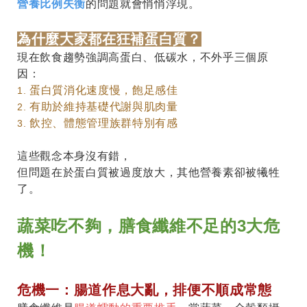
營養比例失衡
的問題就會悄悄浮現。
為什麼大家都在狂補蛋白質？
現在飲食趨勢強調高蛋白、低碳水，不外乎三個原
因：
蛋白質消化速度慢，飽足感佳
1.
有助於維持基礎代謝與肌肉量
2.
飲控、體態管理族群特別有感
3.
這些觀念本身沒有錯，
但問題在於蛋白質被過度放大，其他營養素卻被犧牲
了。
蔬菜吃不夠，膳食纖維不足的3大危
機！
危機一：腸道作息大亂，排便不順成常態