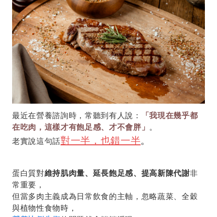
最近在營養諮詢時，常聽到有人說：
「我現在幾乎都
在吃肉，這樣才有飽足感、才不會胖」
。
對一半，也錯一半
。
老實說這句話
蛋白質對
維持肌肉量、延長飽足感、提高新陳代謝
非
常重要，
但當多肉主義成為日常飲食的主軸，忽略蔬菜、全穀
與植物性食物時，